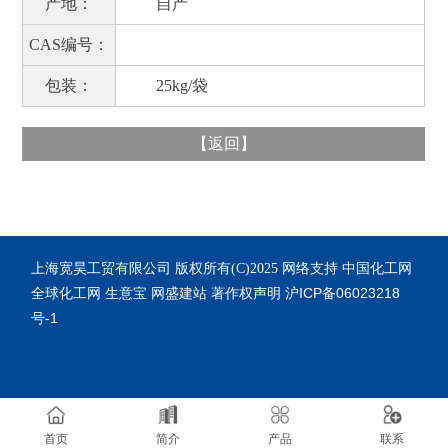
产地：
自产
CAS编号：
包装：
25kg/袋
【
返回
】
上海宽昊工贸有限公司
中国化工网
版权所有(C)2025
网络支持
全球化工网
生意宝
网盛建站
著作权声明
沪ICP备06023218
号-1
首页
简介
产品
联系