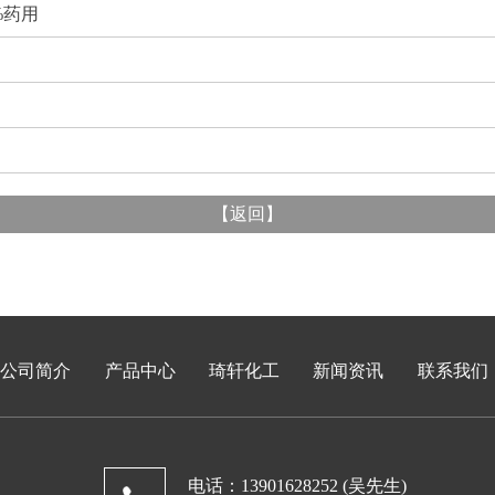
%药用
【
返回
】
公司简介
产品中心
琦轩化工
新闻资讯
联系我们
电话：13901628252 (吴先生)